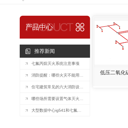
PRODUCT
产品中心
推荐新闻
七氟丙烷灭火系统注意事项
低压二氧化
消防提醒：哪些火灾不能用水扑灭？
住宅建筑常见的六大消防设施及设置要求
哪些场所需要设置气体灭火系统？
大型数据中心ig541和七氟丙烷气体哪个灭火效能好？