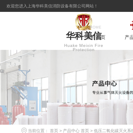
欢迎您进入上海华科美信消防设备有限公司网站！
HOME
Product
华科美信
公司首页
产
Huake Meixin Fire
Protection
当前位置：
首页
>
产品中心
首页
>
低压二氧化碳灭火系